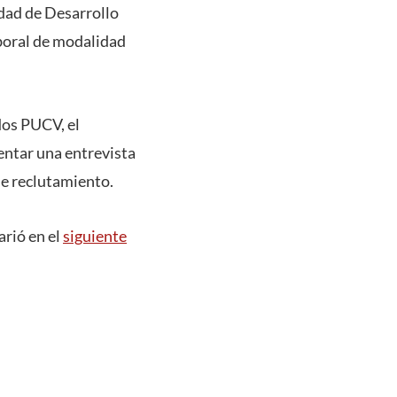
idad de
Desarrollo
aboral de modalidad
dos PUCV, el
rentar una entrevista
de reclutamiento.
arió en el
siguiente