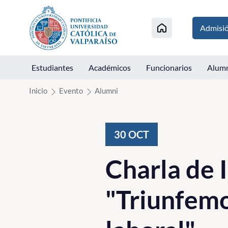
Click acá para ir directamente al contenido
Admisi
Estudiantes
Académicos
Funcionarios
Alum
Inicio
Evento
Alumni
30
OCT
Charla de 
"Triunfemo