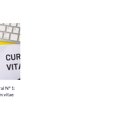
al N° 1:
m vitae