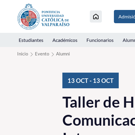
Click acá para ir directamente al contenido
Admisi
Estudiantes
Académicos
Funcionarios
Alum
Inicio
Evento
Alumni
13
OCT
-
13
OCT
Taller de 
Comunicac