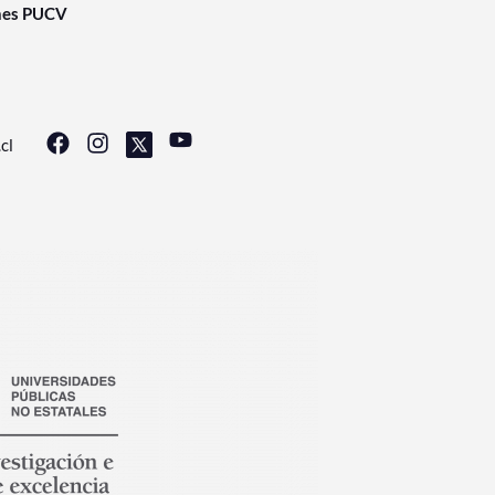
nes PUCV
cl