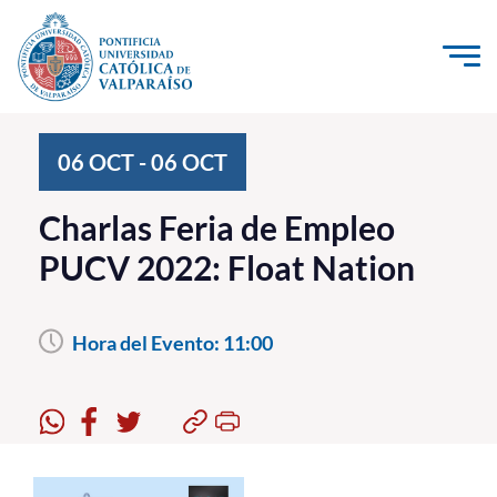
Click acá para ir directamente al contenido
La Universidad
06
OCT
-
06
OCT
Investigación, Creación e Innovación
Charlas Feria de Empleo
PUCV Internacional
PUCV 2022: Float Nation
Vinculación con el Medio
Hora del Evento:
11:00
Admisión
Pregrado
Postgrado
Formación Continua