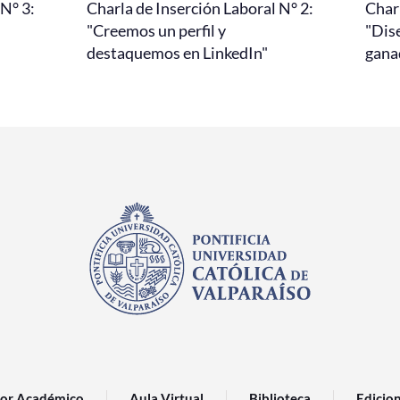
 N° 3:
Charla de Inserción Laboral N° 2:
Charl
"Creemos un perfil y
"Dis
destaquemos en LinkedIn"
gana
or Académico
Aula Virtual
Biblioteca
Edicio