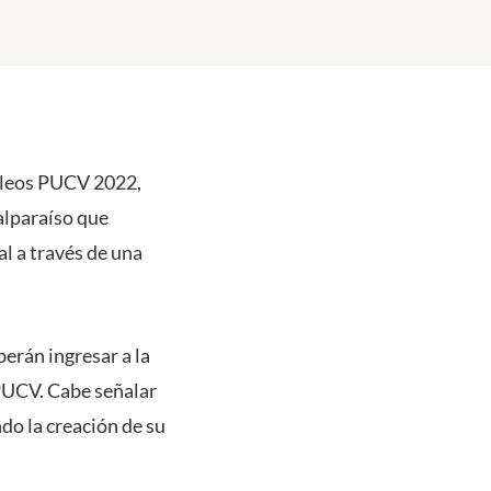
Empleos PUCV 2022,
alparaíso que
l a través de una
berán ingresar a la
 PUCV. Cabe señalar
do la creación de su