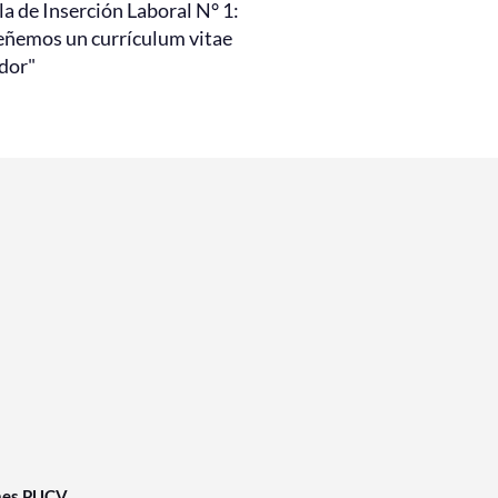
a de Inserción Laboral N° 1:
eñemos un currículum vitae
dor"
nes PUCV