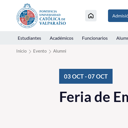
Click acá para ir directamente al contenido
Admisi
Estudiantes
Académicos
Funcionarios
Alum
Inicio
Evento
Alumni
03
OCT
-
07
OCT
Feria de 