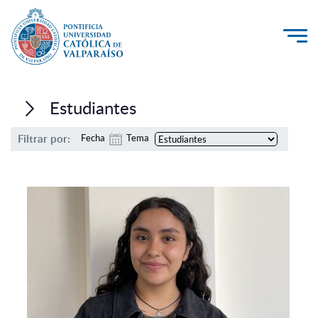
La Universidad
Estudiantes
Investigación, Creación e Innovación
Filtrar por:
Fecha
Tema
PUCV Internacional
Vinculación con el Medio
Admisión
Pregrado
Postgrado
Formación Continua