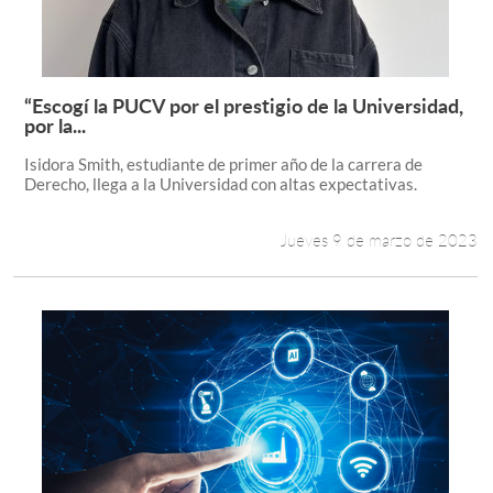
Estudiantes
Académicos
“Escogí la PUCV por el prestigio de la Universidad,
Leer más +
por la...
Funcionarios
Isidora Smith, estudiante de primer año de la carrera de
Alumni
Derecho, llega a la Universidad con altas expectativas.
Jueves 9 de marzo de 2023
English