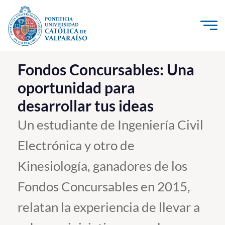
Click acá para ir directamente al contenido
La Universidad
Fondos Concursables: Una
oportunidad para
Investigación, Creación e Innovación
desarrollar tus ideas
PUCV Internacional
Vinculación con el Medio
Un estudiante de Ingeniería Civil
Electrónica y otro de
Admisión
Kinesiología, ganadores de los
Pregrado
Fondos Concursables en 2015,
Postgrado
relatan la experiencia de llevar a
Formación Continua