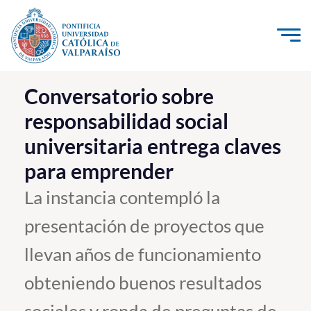
Click acá para ir directamente al contenido
La Universidad
Conversatorio sobre
responsabilidad social
Investigación, Creación e Innovación
universitaria entrega claves
PUCV Internacional
para emprender
Vinculación con el Medio
La instancia contempló la
Admisión
presentación de proyectos que
Pregrado
llevan años de funcionamiento
Postgrado
obteniendo buenos resultados
Formación Continua