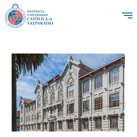
La Universidad
Investigación, Creación e Innovación
PUCV Internacional
Vinculación con el Medio
Admisión
Pregrado
Postgrado
Formación Continua