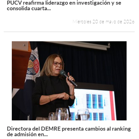
PUCV reafirma liderazgo en investigación y se
Leer más +
consolida cuarta...
Estudiantes
Miércoles 20 de mayo de 2026
Académicos
Funcionarios
Alumni
English
Directora del DEMRE presenta cambios al ranking
Leer más +
de admisión en...