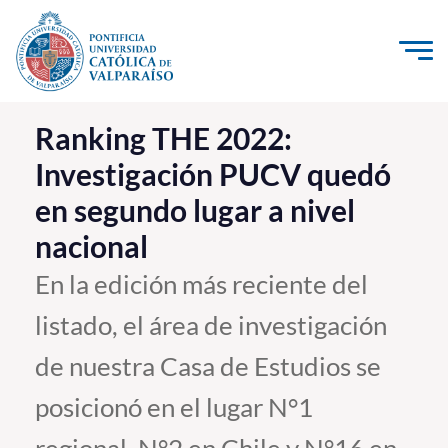
Click acá para ir directamente al contenido
La Universidad
Ranking THE 2022:
Investigación PUCV quedó
Investigación, Creación e Innovación
en segundo lugar a nivel
PUCV Internacional
nacional
Vinculación con el Medio
En la edición más reciente del
Admisión
listado, el área de investigación
Pregrado
de nuestra Casa de Estudios se
Postgrado
posicionó en el lugar N°1
Formación Continua