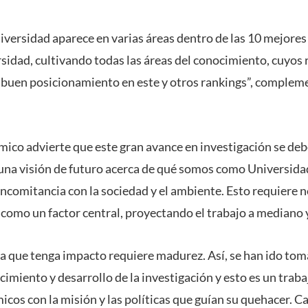
niversidad aparece en varias áreas dentro de las 10 mejores
rsidad, cultivando todas las áreas del conocimiento, cuyos 
el buen posicionamiento en este y otros rankings”, compleme
ico advierte que este gran avance en investigación se debe
 una visión de futuro acerca de qué somos como Universi
oncomitancia con la sociedad y el ambiente. Esto requiere
 como un factor central, proyectando el trabajo a mediano y
ra que tenga impacto requiere madurez. Así, se han ido to
cimiento y desarrollo de la investigación y esto es un traba
cos con la misión y las políticas que guían su quehacer. Ca