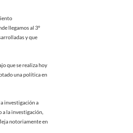
miento
nde llegamos al 3°
arrolladas y que
ajo que se realiza hoy
ptado una política en
la investigación a
a la investigación,
efleja notoriamente en