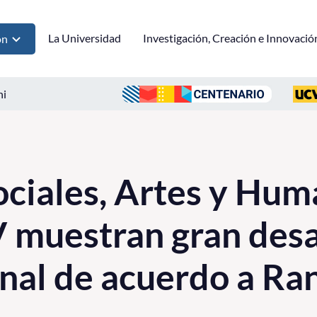
La Universidad
Investigación, Creación e Innovació
ón
ni
ociales, Artes y Hu
 muestran gran desa
onal de acuerdo a Ra