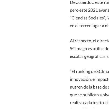
De acuerdo a este ra
pero este 2021 avanzó
“Ciencias Sociales”, 
en el tercer lugar a n
Al respecto, el direc
SCImago es utilizado 
escalas geográficas, 
“El ranking de SCImag
innovación, e impacto
nutren de la base de
que se publican a ni
realiza cada instituc