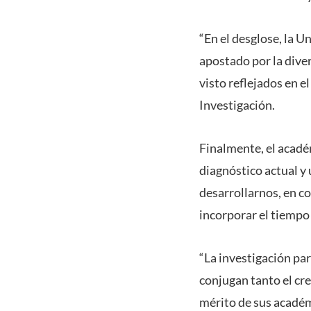
“En el desglose, la U
apostado por la dive
visto reflejados en 
Investigación.
Finalmente, el académ
diagnóstico actual y
desarrollarnos, en c
incorporar el tiempo
“La investigación pa
conjugan tanto el cre
mérito de sus académi