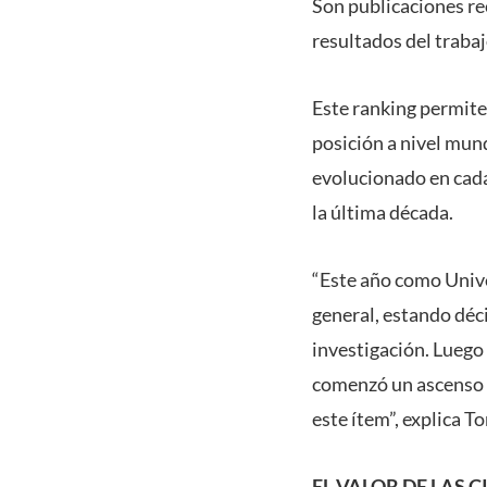
Son publicaciones rec
resultados del trabaj
Este ranking permite
posición a nivel mun
evolucionado en cada
la última década.
“Este año como Unive
general, estando déc
investigación. Luego
comenzó un ascenso s
este ítem”, explica To
EL VALOR DE LAS 