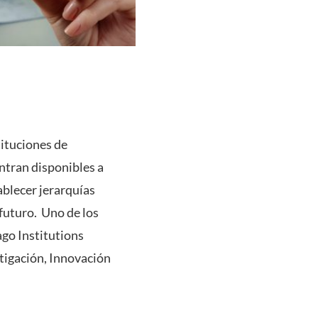
tituciones de
ntran disponibles a
ablecer jerarquías
 futuro. Uno de los
go Institutions
stigación, Innovación