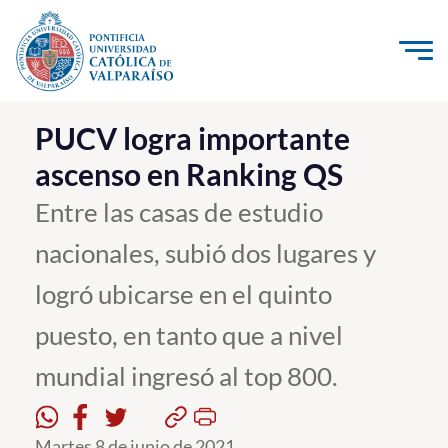
Click acá para ir directamente al contenido
La Universidad
PUCV logra importante
ascenso en Ranking QS
Investigación, Creación e Innovación
PUCV Internacional
Entre las casas de estudio
Vinculación con el Medio
nacionales, subió dos lugares y
logró ubicarse en el quinto
Admisión
puesto, en tanto que a nivel
Pregrado
mundial ingresó al top 800.
Postgrado
Formación Continua
Martes 8 de junio de 2021