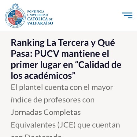
Click acá para ir directamente al contenido
La Universidad
Ranking La Tercera y Qué
Pasa: PUCV mantiene el
Investigación, Creación e Innovación
primer lugar en “Calidad de
PUCV Internacional
los académicos”
Vinculación con el Medio
El plantel cuenta con el mayor
Admisión
índice de profesores con
Pregrado
Jornadas Completas
Postgrado
Equivalentes (JCE) que cuentan
Formación Continua