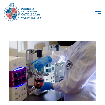
La Universidad
Investigación, Creación e Innovación
PUCV Internacional
Vinculación con el Medio
Admisión
Pregrado
Postgrado
Formación Continua