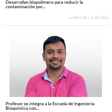
Desarrollan biopolímero para reducir la
Leer más +
contaminación por...
Estudiantes
Lunes 6 de julio de 2026
Académicos
Funcionarios
Alumni
English
Profesor se integra a la Escuela de Ingeniería
Leer más +
Bioquímica con...