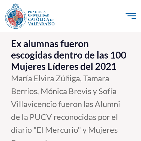
Click acá para ir directamente al contenido
La Universidad
Ex alumnas fueron
escogidas dentro de las 100
Investigación, Creación e Innovación
Mujeres Líderes del 2021
PUCV Internacional
Vinculación con el Medio
María Elvira Zúñiga, Tamara
Berríos, Mónica Brevis y Sofía
Admisión
Villavicencio fueron las Alumni
Pregrado
de la PUCV reconocidas por el
Postgrado
diario "El Mercurio" y Mujeres
Formación Continua