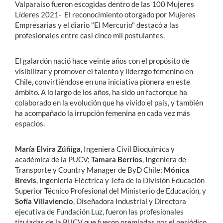
Valparaíso fueron escogidas dentro de las 100 Mujeres
Líderes 2021- El reconocimiento otorgado por Mujeres
Empresarias y el diario "El Mercurio" destacó a las
profesionales entre casi cinco mil postulantes.
El galardón nació hace veinte años con el propósito de
visibilizar y promover el talento y liderzgo femenino en
Chile, convirtiéndose en una iniciativa pionera en este
ámbito. A lo largo de los años, ha sido un factorque ha
colaborado en la evolución que ha vivido el país, y también
ha acompañado la irrupción femenina en cada vez más
espacios.
María Elvira Zúñiga
, Ingeniera Civil Bioquímica y
académica de la PUCV;
Tamara Berríos
, Ingeniera de
Transporte y Country Manager de ByD Chile;
Mónica
Brevis
, Ingenieria Eléctrica y Jefa de la División Educación
Superior Técnico Profesional del Ministerio de Educación, y
Sofía Villaviencio
, Diseñadora Industrial y Directora
ejecutiva de Fundación Luz, fueron las profesionales
tituiadas de la PUCV que fueron premiadas por el periódico