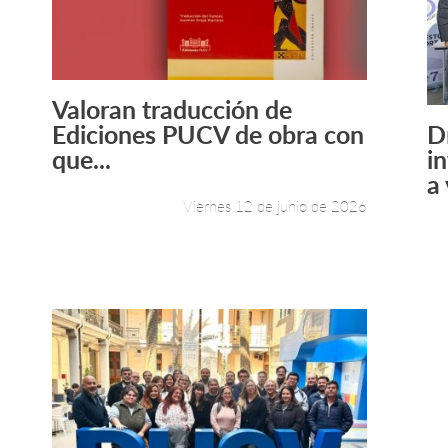
Valoran traducción de
Leer más +
Ediciones PUCV de obra con
D
que...
i
a 
Viernes 12 de junio de 2026