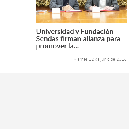
Universidad y Fundación
Leer más +
Sendas firman alianza para
promover la...
Viernes 12 de junio de 2026