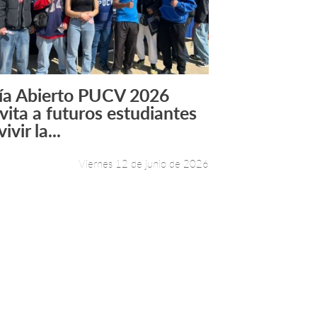
ía Abierto PUCV 2026
Leer más +
nvita a futuros estudiantes
vivir la...
Viernes 12 de junio de 2026