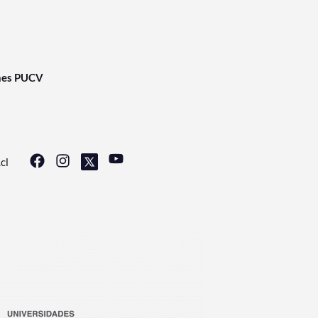
nes PUCV
cl