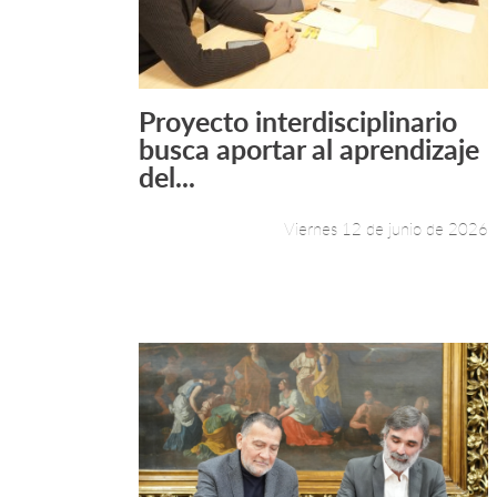
Proyecto interdisciplinario
Leer más +
busca aportar al aprendizaje
del...
Viernes 12 de junio de 2026