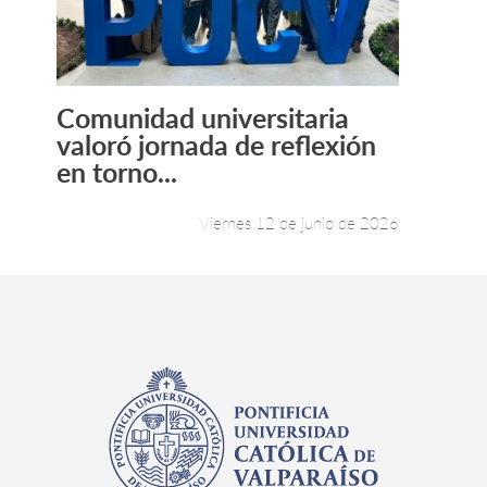
Comunidad universitaria
Leer más +
valoró jornada de reflexión
en torno...
Viernes 12 de junio de 2026