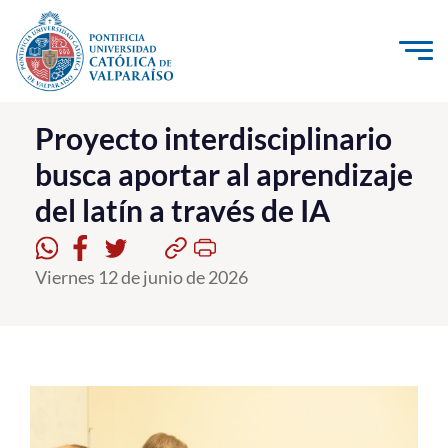
Click acá para ir directamente al contenido
La Universidad
Proyecto interdisciplinario
busca aportar al aprendizaje
Investigación, Creación e Innovación
del latín a través de IA
PUCV Internacional
Vinculación con el Medio
Viernes 12 de junio de 2026
Admisión
Pregrado
Postgrado
Formación Continua