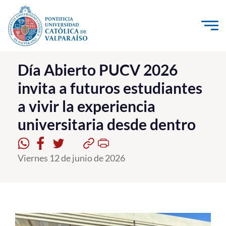
Click acá para ir directamente al contenido
La Universidad
Día Abierto PUCV 2026
invita a futuros estudiantes
Investigación, Creación e Innovación
a vivir la experiencia
PUCV Internacional
universitaria desde dentro
Vinculación con el Medio
Admisión
Viernes 12 de junio de 2026
Pregrado
Postgrado
Formación Continua