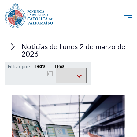
La Universidad
Noticias de Lunes 2 de marzo de
Investigación, Creación e Innovación
2026
PUCV Internacional
Filtrar por:
Fecha
Tema
Vinculación con el Medio
Admisión
Pregrado
Postgrado
Formación Continua