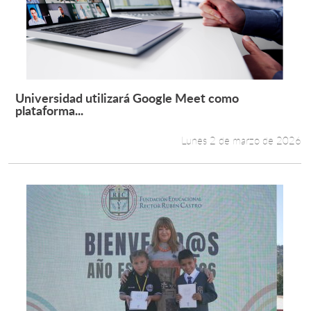
Estudiantes
Académicos
Funcionarios
Universidad utilizará Google Meet como
Leer más +
plataforma...
Alumni
Lunes 2 de marzo de 2026
English