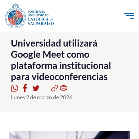
Click acá para ir directamente al contenido
La Universidad
Universidad utilizará
Google Meet como
Investigación, Creación e Innovación
plataforma institucional
PUCV Internacional
para videoconferencias
Vinculación con el Medio
Admisión
Lunes 2 de marzo de 2026
Pregrado
Postgrado
Formación Continua