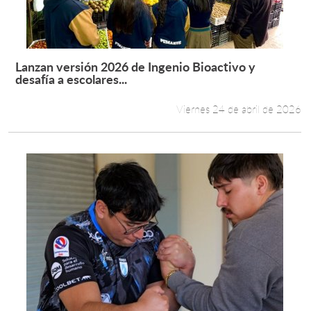
Estudiantes
Académicos
Lanzan versión 2026 de Ingenio Bioactivo y
Leer más +
desafía a escolares...
Funcionarios
Viernes 24 de abril de 2026
Alumni
English