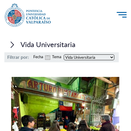
La Universidad
Vida Universitaria
Investigación, Creación e Innovación
Filtrar por:
Fecha
Tema
PUCV Internacional
Vinculación con el Medio
Admisión
Pregrado
Postgrado
Formación Continua