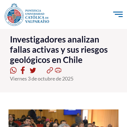
Click acá para ir directamente al contenido
La Universidad
Investigadores analizan
fallas activas y sus riesgos
Investigación, Creación e Innovación
geológicos en Chile
PUCV Internacional
Vinculación con el Medio
Viernes 3 de octubre de 2025
Admisión
Pregrado
Postgrado
Formación Continua