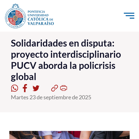
Click acá para ir directamente al contenido
La Universidad
Solidaridades en disputa:
proyecto interdisciplinario
Investigación, Creación e Innovación
PUCV aborda la policrisis
PUCV Internacional
global
Vinculación con el Medio
Admisión
Martes 23 de septiembre de 2025
Pregrado
Postgrado
Formación Continua