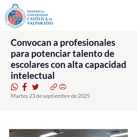
Click acá para ir directamente al contenido
La Universidad
Convocan a profesionales
para potenciar talento de
Investigación, Creación e Innovación
escolares con alta capacidad
PUCV Internacional
intelectual
Vinculación con el Medio
Admisión
Martes 23 de septiembre de 2025
Pregrado
Postgrado
Formación Continua