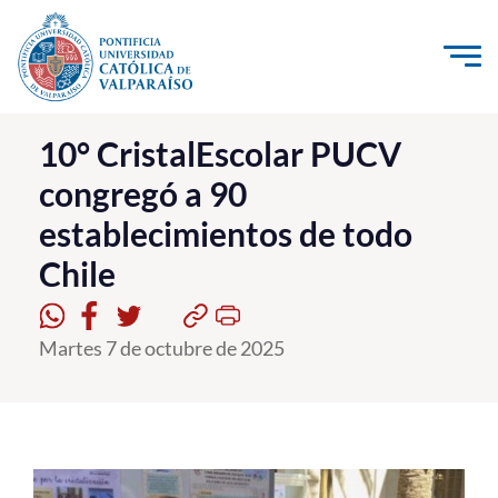
Click acá para ir directamente al contenido
La Universidad
10° CristalEscolar PUCV
congregó a 90
Investigación, Creación e Innovación
establecimientos de todo
PUCV Internacional
Chile
Vinculación con el Medio
Admisión
Martes 7 de octubre de 2025
Pregrado
Postgrado
Formación Continua