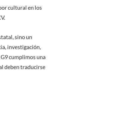
or cultural en los
CV.
tatal, sino un
a, investigación,
el G9 cumplimos una
al deben traducirse