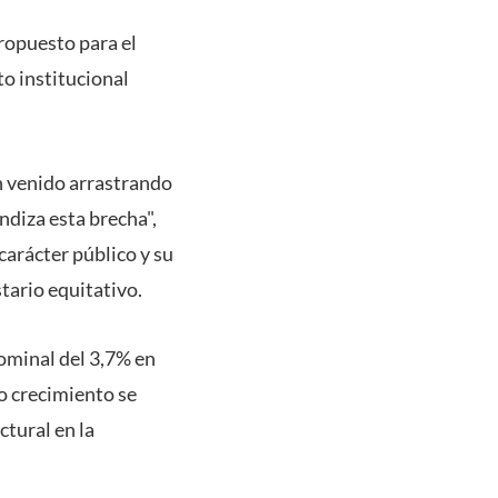
ropuesto para el
to institucional
n venido arrastrando
ndiza esta brecha",
carácter público y su
tario equitativo.
nominal del 3,7% en
ho crecimiento se
ctural en la