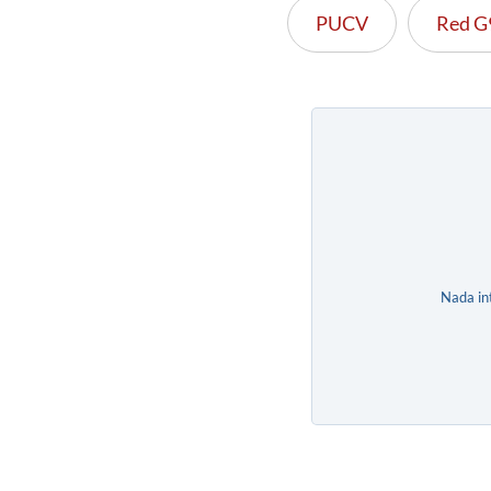
PUCV
Red G
Nada in