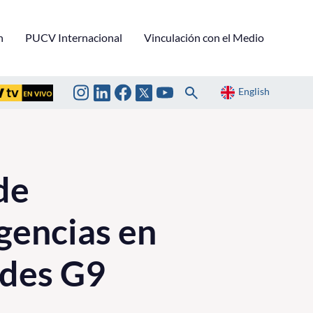
n
PUCV Internacional
Vinculación con el Medio
English
de
gencias en
ades G9