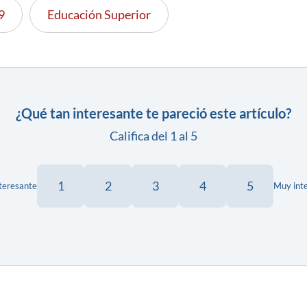
9
Educación Superior
¿Qué tan interesante te pareció este artículo?
Califica del 1 al 5
1
2
3
4
5
teresante
Muy int