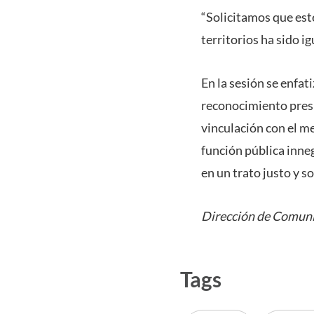
“Solicitamos que este
territorios ha sido i
En la sesión se enfat
reconocimiento presu
vinculación con el m
función pública inne
en un trato justo y s
Dirección de Comuni
Tags