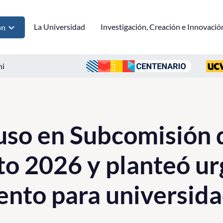
La Universidad
Investigación, Creación e Innovació
ón
ni
so en Subcomisión 
o 2026 y planteó ur
ento para universid