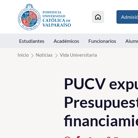
Click acá para ir directamente al contenido
Admisi
Estudiantes
Académicos
Funcionarios
Alum
Inicio
Noticias
Vida Universitaria
PUCV expu
Presupuest
financiami