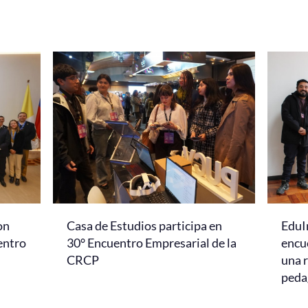
on
Casa de Estudios participa en
EduI
entro
30° Encuentro Empresarial de la
encu
CRCP
una r
peda