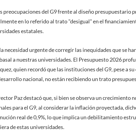
 preocupaciones del G9 frente al diseño presupuestario p
mente en lo referido al trato "desigual" en el financiamien
rsidades estatales.
la necesidad urgente de corregir las inequidades que se ha
 basal a nuestras universidades. El Presupuesto 2026 profu
quez, quien recordó que las instituciones del G9, pese a su 
desarrollo nacional, no están recibiendo un trato presupues
rrector Paz destacó que, si bien se observa un crecimiento 
nales para el G9, al considerar la inflación proyectada, dic
ución real de 0,9%, lo que implica un debilitamiento estru
iera de estas universidades.