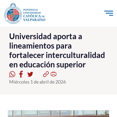
Click acá para ir directamente al contenido
La Universidad
Universidad aporta a
lineamientos para
Investigación, Creación e Innovación
fortalecer interculturalidad
PUCV Internacional
en educación superior
Vinculación con el Medio
Admisión
Miércoles 1 de abril de 2026
Pregrado
Postgrado
Formación Continua