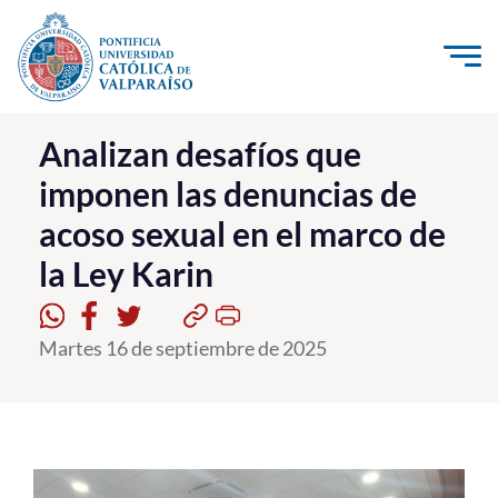
Click acá para ir directamente al contenido
La Universidad
Analizan desafíos que
imponen las denuncias de
Investigación, Creación e Innovación
acoso sexual en el marco de
PUCV Internacional
la Ley Karin
Vinculación con el Medio
Admisión
Martes 16 de septiembre de 2025
Pregrado
Postgrado
Formación Continua