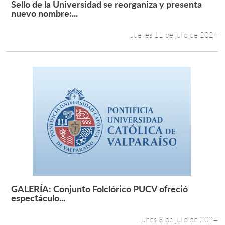
Sello de la Universidad se reorganiza y presenta
Leer más +
nuevo nombre:...
Estudiantes
Jueves 11 de julio de 2024
Académicos
Funcionarios
Alumni
English
GALERÍA: Conjunto Folclórico PUCV ofreció
Leer más +
espectáculo...
Lunes 8 de julio de 2024