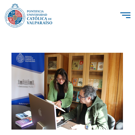
La Universidad
Investigación, Creación e Innovación
PUCV Internacional
Vinculación con el Medio
Admisión
Pregrado
Postgrado
Formación Continua