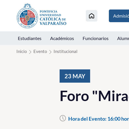
Click acá para ir directamente al contenido
Admisi
Estudiantes
Académicos
Funcionarios
Alum
Inicio
Evento
Institucional
23
MAY
Foro "Mira
Hora del Evento:
16:00 hor