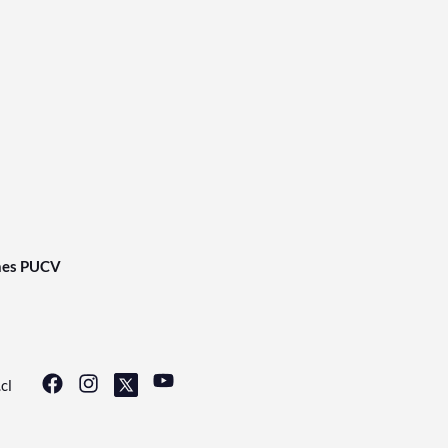
nes PUCV
cl