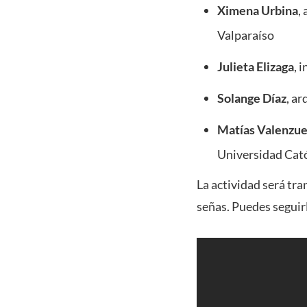
Ximena Urbina
,
Valparaíso
Julieta Elizaga
, 
Solange Díaz
, a
Matías Valenzue
Universidad Cató
La actividad será tra
señas. Puedes seguir