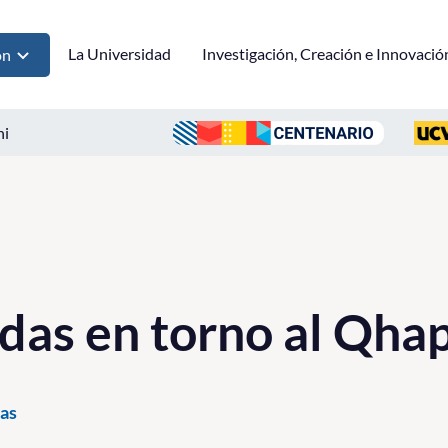
La Universidad
Investigación, Creación e Innovació
ón
ni
das en torno al Qha
as