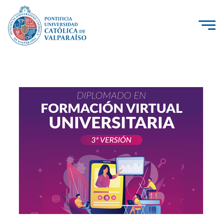
La Universidad
Investigación, Creación e Innovación
PUCV Internacional
Vinculación con el Medio
Admisión
Pregrado
Postgrado
Formación Continua