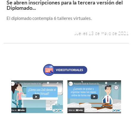
Se abren inscripciones para la tercera versión del
Leer más +
Diplomado...
Estudiantes
El diplomado contempla 6 talleres virtuales.
Académicos
Jueves 13 de mayo de 2021
Funcionarios
Alumni
English