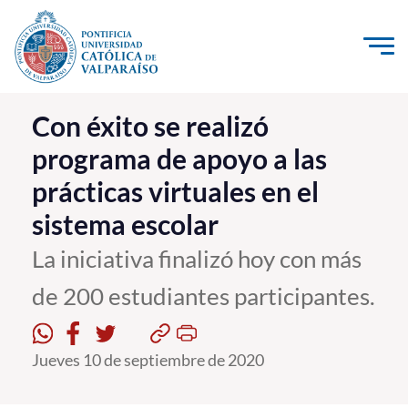
Click acá para ir directamente al contenido
La Universidad
Con éxito se realizó
programa de apoyo a las
Investigación, Creación e Innovación
prácticas virtuales en el
PUCV Internacional
sistema escolar
Vinculación con el Medio
La iniciativa finalizó hoy con más
Admisión
de 200 estudiantes participantes.
Pregrado
Jueves 10 de septiembre de 2020
Postgrado
Formación Continua