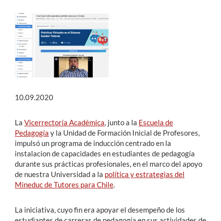
Estudiantes
Académicos
Funcionarios
Alumni
10.09.2020
La
Vicerrectoría Académica
, junto a la
Escuela de
English
Pedagogía
y la Unidad de Formación Inicial de Profesores,
impulsó un programa de inducción centrado en la
instalacion de capacidades en estudiantes de pedagogía
durante sus prácticas profesionales, en el marco del apoyo
de nuestra Universidad a la
política y estrategias del
Mineduc de Tutores para Chile
.
La iniciativa, cuyo fin era apoyar el desempeño de los
estudiantes de carreras de pedagogía en sus actividades de