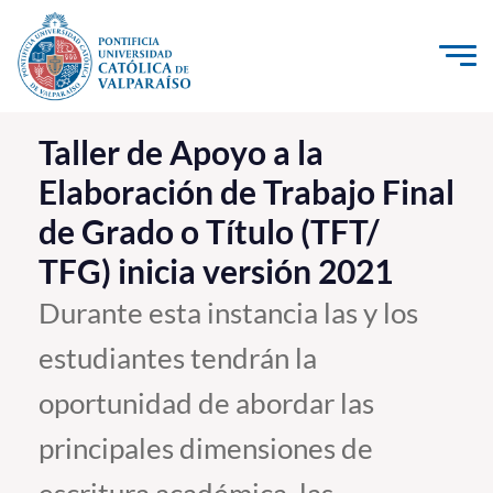
Click acá para ir directamente al contenido
La Universidad
Taller de Apoyo a la
Elaboración de Trabajo Final
Investigación, Creación e Innovación
de Grado o Título (TFT/
PUCV Internacional
TFG) inicia versión 2021
Vinculación con el Medio
Durante esta instancia las y los
Admisión
estudiantes tendrán la
Pregrado
oportunidad de abordar las
Postgrado
principales dimensiones de
Formación Continua