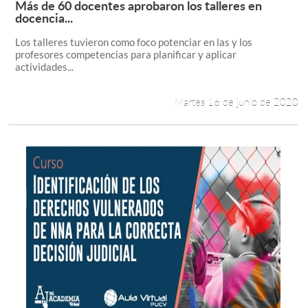
Más de 60 docentes aprobaron los talleres en
Leer más +
docencia...
Estudiantes
Los talleres tuvieron como foco potenciar en las y los
profesores competencias para planificar y aplicar
Académicos
actividades...
Funcionarios
Martes 16 de junio de 2020
Alumni
English