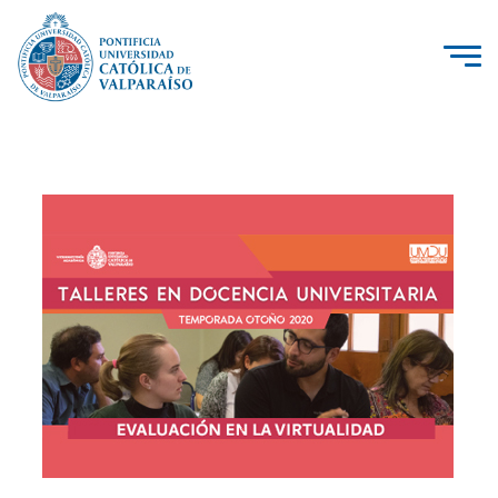
La Universidad
Investigación, Creación e Innovación
PUCV Internacional
Vinculación con el Medio
Admisión
Pregrado
Postgrado
Formación Continua