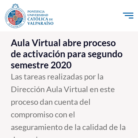
Click acá para ir directamente al contenido
La Universidad
Aula Virtual abre proceso
de activación para segundo
Investigación, Creación e Innovación
semestre 2020
PUCV Internacional
Vinculación con el Medio
Las tareas realizadas por la
Dirección Aula Virtual en este
Admisión
proceso dan cuenta del
Pregrado
compromiso con el
Postgrado
aseguramiento de la calidad de la
Formación Continua