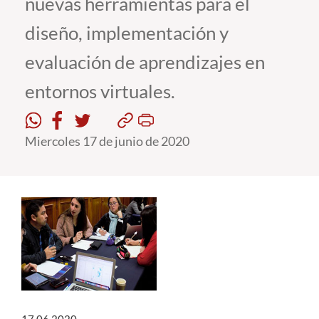
nuevas herramientas para el
diseño, implementación y
Estudiantes
evaluación de aprendizajes en
Académicos
entornos virtuales.
Funcionarios
Alumni
Miercoles 17 de junio de 2020
English