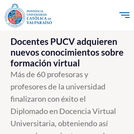
Click acá para ir directamente al contenido
La Universidad
Docentes PUCV adquieren
nuevos conocimientos sobre
Investigación, Creación e Innovación
formación virtual
PUCV Internacional
Vinculación con el Medio
Más de 60 profesoras y
profesores de la universidad
Admisión
finalizaron con éxito el
Pregrado
Diplomado en Docencia Virtual
Postgrado
Universitaria, obteniendo así
Formación Continua