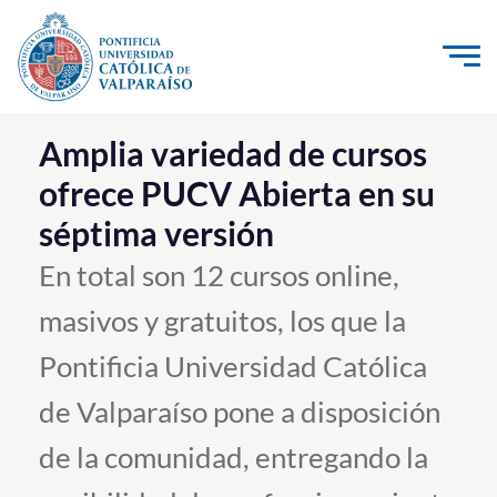
Click acá para ir directamente al contenido
La Universidad
Amplia variedad de cursos
ofrece PUCV Abierta en su
Investigación, Creación e Innovación
séptima versión
PUCV Internacional
Vinculación con el Medio
En total son 12 cursos online,
masivos y gratuitos, los que la
Admisión
Pontificia Universidad Católica
Pregrado
de Valparaíso pone a disposición
Postgrado
de la comunidad, entregando la
Formación Continua