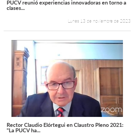
PUCV reunió experiencias innovadoras en torno a
Leer más +
clases...
Estudiantes
Lunes 13 de noviembre de 2023
Académicos
Funcionarios
Alumni
English
Rector Claudio Elórtegui en Claustro Pleno 2021:
Leer más +
"La PUCV ha...