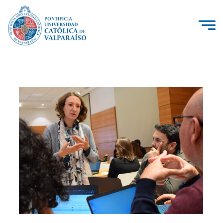
La Universidad
Investigación, Creación e Innovación
PUCV Internacional
Vinculación con el Medio
Admisión
Pregrado
Postgrado
Formación Continua