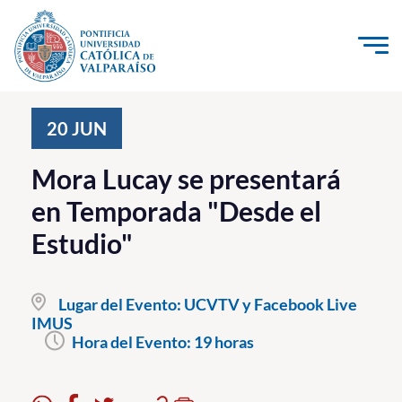
Click acá para ir directamente al contenido
La Universidad
20
JUN
Investigación, Creación e Innovación
Mora Lucay se presentará
PUCV Internacional
en Temporada "Desde el
Vinculación con el Medio
Estudio"
Admisión
Lugar del Evento:
UCVTV y Facebook Live
Pregrado
IMUS
Hora del Evento:
19 horas
Postgrado
Formación Continua