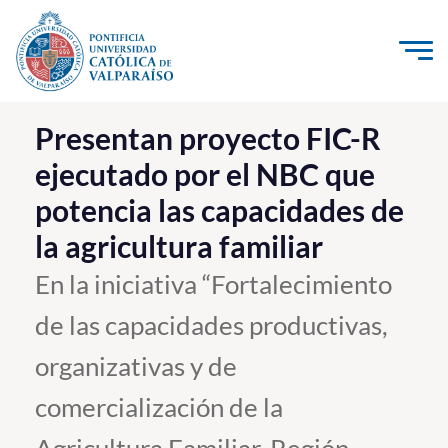
Click acá para ir directamente al contenido
La Universidad
Presentan proyecto FIC-R
ejecutado por el NBC que
Investigación, Creación e Innovación
potencia las capacidades de
PUCV Internacional
la agricultura familiar
Vinculación con el Medio
En la iniciativa “Fortalecimiento
Admisión
de las capacidades productivas,
Pregrado
organizativas y de
Postgrado
comercialización de la
Formación Continua