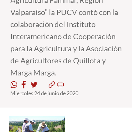
Agricultura Familiar, Región
Valparaíso” la PUCV contó con la
Estudiantes
colaboración del Instituto
Académicos
Interamericano de Cooperación
Funcionarios
para la Agricultura y la Asociación
Alumni
de Agricultores de Quillota y
Marga Marga.
English
Miercoles 24 de junio de 2020