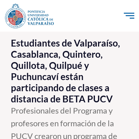
Click acá para ir directamente al contenido
La Universidad
Estudiantes de Valparaíso,
Casablanca, Quintero,
Investigación, Creación e Innovación
Quillota, Quilpué y
PUCV Internacional
Puchuncaví están
Vinculación con el Medio
participando de clases a
Admisión
distancia de BETA PUCV
Profesionales del Programa y
Pregrado
profesores en formación de la
Postgrado
PUCV crearon un programa de
Formación Continua