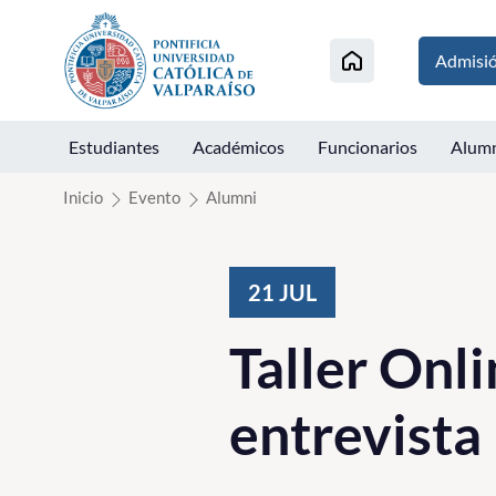
Click acá para ir directamente al contenido
Admisi
Estudiantes
Académicos
Funcionarios
Alum
Inicio
Evento
Alumni
21
JUL
Taller Onl
entrevista 