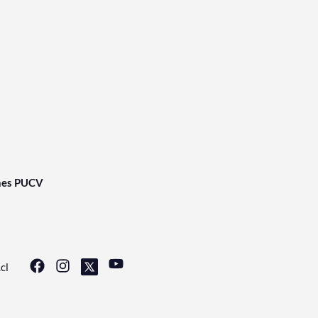
nes PUCV
cl