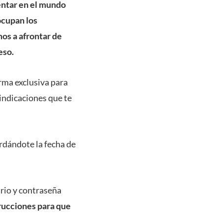
entar en el mundo
ocupan los
os a afrontar de
eso.
orma exclusiva para
 indicaciones que te
ordándote la fecha de
ario y contraseña
rucciones para que