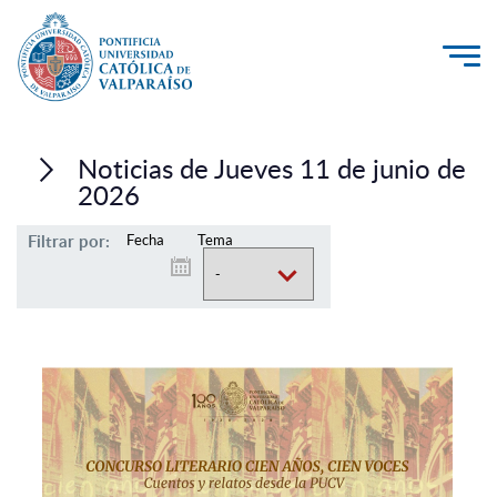
La Universidad
Noticias de Jueves 11 de junio de
Investigación, Creación e Innovación
2026
PUCV Internacional
Filtrar por:
Fecha
Tema
Vinculación con el Medio
Admisión
Pregrado
Postgrado
Formación Continua