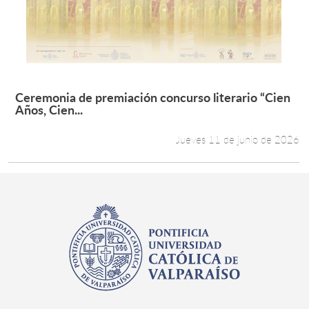
Estudiantes
Académicos
Funcionarios
Ceremonia de premiación concurso literario “Cien
Leer más +
Años, Cien...
Alumni
Jueves 11 de junio de 2026
English