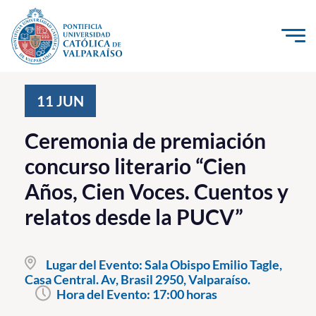
Click acá para ir directamente al contenido
La Universidad
11
JUN
Investigación, Creación e Innovación
Ceremonia de premiación
PUCV Internacional
concurso literario “Cien
Vinculación con el Medio
Años, Cien Voces. Cuentos y
relatos desde la PUCV”
Admisión
Pregrado
Lugar del Evento:
Sala Obispo Emilio Tagle,
Casa Central. Av, Brasil 2950, Valparaíso.
Postgrado
Hora del Evento:
17:00 horas
Formación Continua