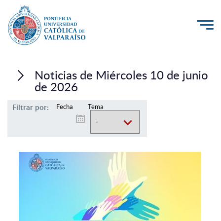
La Universidad
Noticias de Miércoles 10 de junio
Investigación, Creación e Innovación
de 2026
PUCV Internacional
Filtrar por:
Fecha
Tema
Vinculación con el Medio
Admisión
Pregrado
Postgrado
Formación Continua