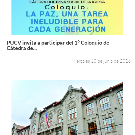
Estudiantes
Académicos
Funcionarios
PUCV invita a participar del 1° Coloquio de
Leer más +
Cátedra de...
Alumni
Miércoles 10 de junio de 2026
English