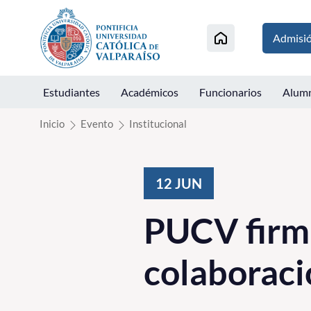
Click acá para ir directamente al contenido
Admisi
Estudiantes
Académicos
Funcionarios
Alum
Inicio
Evento
Institucional
12
JUN
PUCV firm
colaboraci