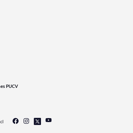
nes PUCV
cl