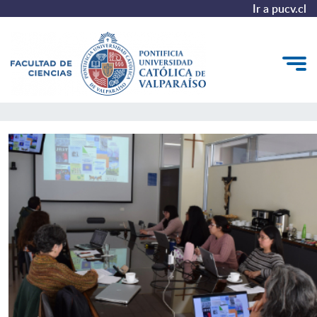
Ir a pucv.cl
Facultad de Ciencias
Quiénes somos
Estudiantes
Postgrado y Formación Continua
Vinculación con el Medio
Admisión