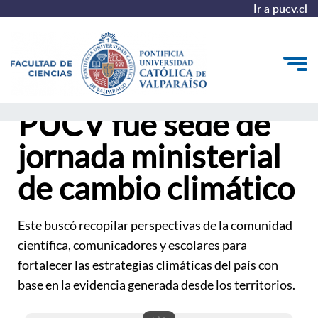
Ir a pucv.cl
PUCV fue sede de
Quiénes somos
jornada ministerial
Estudiantes
de cambio climático
Postgrado y Formación Continua
Vinculación con el Medio
Este buscó recopilar perspectivas de la comunidad
Admisión
científica, comunicadores y escolares para
fortalecer las estrategias climáticas del país con
base en la evidencia generada desde los territorios.