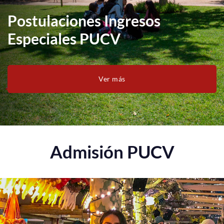
Postulaciones Ingresos
Estudiantes
Especiales PUCV
Académicos
Funcionarios
Ver más
Alumni
English
Admisión PUCV