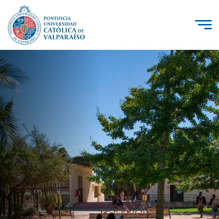
Click acá para ir directamente al contenido
La Universidad
Investigación, Creación e Innovación
PUCV Internacional
Vinculación con el Medio
Admisión
Pregrado
Postgrado
Formación Continua