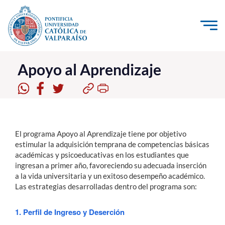
Click acá para ir directamente al contenido
La Universidad
Apoyo al Aprendizaje
Investigación, Creación e Innovación
PUCV Internacional
Vinculación con el Medio
El programa Apoyo al Aprendizaje tiene por objetivo
estimular la adquisición temprana de competencias básicas
académicas y psicoeducativas en los estudiantes que
Admisión
ingresan a primer año, favoreciendo su adecuada inserción
a la vida universitaria y un exitoso desempeño académico.
Pregrado
Las estrategias desarrolladas dentro del programa son:
Postgrado
1. Perfil de Ingreso y Deserción
Formación Continua