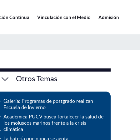
Ir a pucv.cl
ción Continua
Vinculación con el Medio
Admisión
Otros Temas
Galería: Programas de postgrado realizan
Escuela de Invierno
Académica PUCV busca fortalecer la salud de
los moluscos marinos frente a la crisis
climática
La batería que nunca se agota