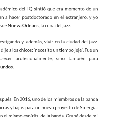
académico del IQ sintió que era momento de un
n a hacer postdoctorado en el extranjero, y yo
esde
Nueva Orleans
, la cuna del jazz.
estigando y, además, vivir en la ciudad del jazz.
ije a los chicos: ‘necesito un tiempo jeje”. Fue un
crecer profesionalmente, sino también para
 mundos
.
espués. En 2016, uno de los miembros de la banda
arras y bajos para un nuevo proyecto de Sinergia:
n el mismo espíritu de la banda. Grabé desde mi