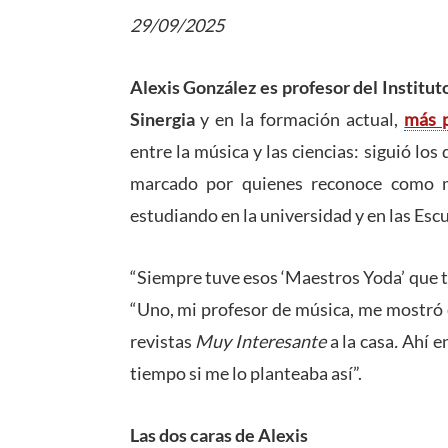
29/09/2025
Alexis González es profesor del Institu
Sinergia
y en la formación actual,
más p
entre la música y las ciencias: siguió lo
marcado por quienes reconoce como m
estudiando en la universidad y en las Esc
“Siempre tuve esos ‘Maestros Yoda’ que t
“Uno, mi profesor de música, me mostró e
revistas
Muy Interesante
a la casa
.
Ahí e
tiempo si me lo planteaba así”.
Las dos caras de Alexis